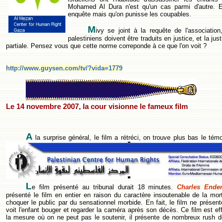
Mohamed Al Dura n'est qu'un cas parmi d'autre. 
enquête mais qu'on punisse les coupables.
M
ivy se joint à la requête de l'association
palestiniens doivent être traduits en justice, et la jus
partiale. Pensez vous que cette norme correponde à ce que l'on voit ?
http://www.guysen.com/tv/?vida=1779
Le 14 novembre 2007, la cour visionne le fameux film
A
la surprise général, le film a rétréci, on trouve plus bas le té
L
e film présenté au tribunal durait 18 minutes.
Charles Ender
présenté le film en entier en raison du caractère insoutenable de la mort 
choquer le public par du sensationnel morbide. En fait, le film ne présen
voit l'enfant bouger et regarder la caméra après son décès. Ce film est e
la mesure où on ne peut pas le soutenir, il présente de nombreux rush d