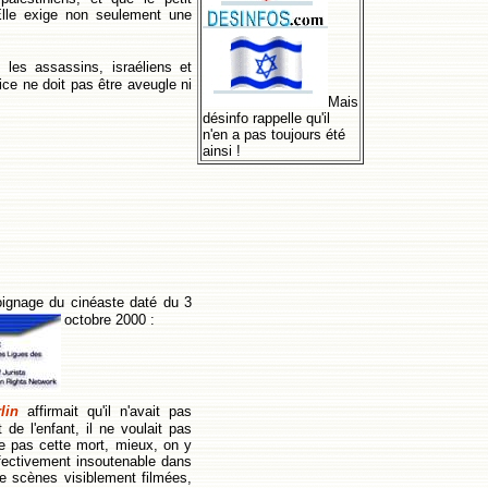
Elle exige non seulement une
, les assassins, israéliens et
tice ne doit pas être aveugle ni
Mais
désinfo rappelle qu'il
n'en a pas toujours été
ainsi !
moignage du cinéaste daté du 3
octobre 2000 :
lin
affirmait qu'il n'avait pas
de l'enfant, il ne voulait pas
te pas cette mort, mieux, on y
ffectivement insoutenable dans
e scènes visiblement filmées,