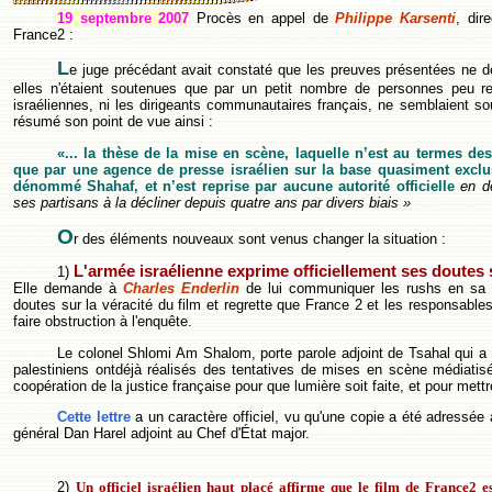
19 septembre 2007
Procès en appel de
Philippe Karsenti
, dir
France2 :
L
e juge précédant avait constaté que les preuves présentées ne de
elles n'étaient soutenues que par un petit nombre de personnes peu rep
israéliennes, ni les dirigeants communautaires français, ne semblaient so
résumé son point de vue ainsi :
«... la thèse de la mise en scène, laquelle n’est au termes de
que par une agence de presse israélien sur la base quasiment excl
dénommé Shahaf, et n’est reprise par aucune autorité officielle
en d
ses partisans à la décliner depuis quatre ans par divers biais »
O
r des éléments nouveaux sont venus changer la situation :
L'armée israélienne exprime officiellement ses doutes s
1)
Elle demande à
Charles Enderlin
de lui communiquer les rushs en sa p
doutes sur la véracité du film et regrette que France 2 et les responsables 
faire obstruction à l'enquête.
Le colonel Shlomi Am Shalom, porte parole adjoint de Tsahal qui a s
palestiniens ontdéjà réalisés des tentatives de mises en scène médiatis
coopération de la justice française pour que lumière soit faite, et pour mettr
Cette lettre
a un caractère officiel, vu qu'une copie a été adressée
général Dan Harel adjoint au Chef d'État major.
2)
Un officiel israélien haut placé affirme que le film de France2 es