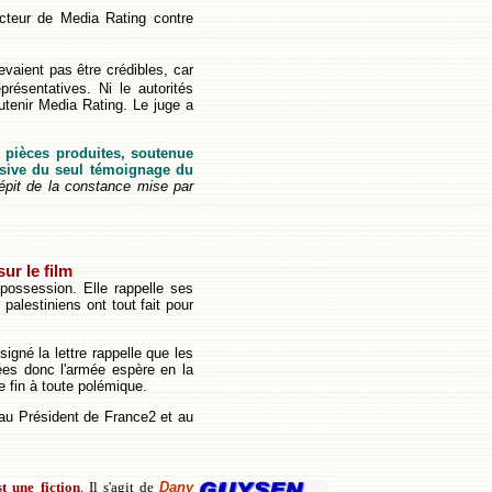
ecteur de Media Rating contre
vaient pas être crédibles, car
résentatives. Ni le autorités
utenir Media Rating. Le juge a
s pièces produites, soutenue
usive du seul témoignage du
épit de la constance mise par
ur le film
ossession. Elle rappelle ses
palestiniens ont tout fait pour
igné la lettre rappelle que les
ées donc l'armée espère en la
e fin à toute polémique.
 au Président de France2 et au
t une fiction
. Il s'agit de
Dany