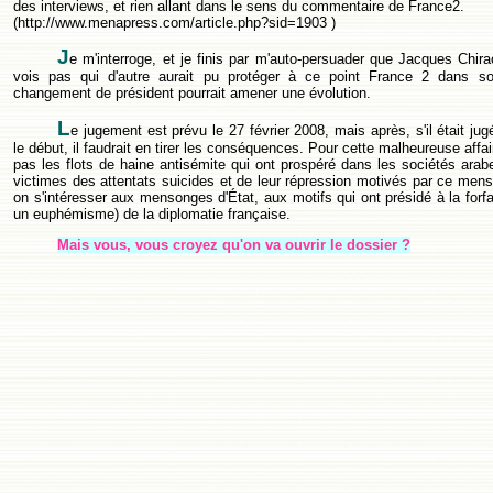
des interviews, et rien allant dans le sens du commentaire de France2.
(http://www.menapress.com/article.php?sid=1903 )
J
e m'interroge, et je finis par m'auto-persuader que Jacques Chira
vois pas qui d'autre aurait pu protéger à ce point France 2 dans s
changement de président pourrait amener une évolution.
L
e jugement est prévu le 27 février 2008, mais après, s'il était j
le début, il faudrait en tirer les conséquences. Pour cette malheureuse affair
pas les flots de haine antisémite qui ont prospéré dans les sociétés arab
victimes des attentats suicides et de leur répression motivés par ce menso
on s'intéresser aux mensonges d'État, aux motifs qui ont présidé à la forfai
un euphémisme) de la diplomatie française.
Mais vous, vous croyez qu'on va ouvrir le dossier ?