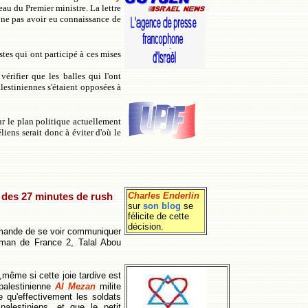
eau du Premier ministre. La lettre
me ne pas avoir eu connaissance de
stes qui ont participé à ces mises
rifier que les balles qui l'ont
palestiniennes s'étaient opposées à
sur le plan politique actuellement
iens serait donc à éviter d'où le
Charles Enderlin
 des 27 minutes de rush
sur
son blog
se
félicite de cette
décision.
demande de se voir communiquer
aman de France 2, Talal Abou
,même si cette joie tardive est
palestinienne
Al Mezan
milite
e qu'effectivement les soldats
palestiniens, et que le petit