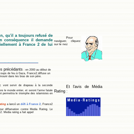
, qu'il a toujours refusé de
Pour
 en conséquence il demande
naviguer, cliquez
iellement à France 2 de lui
sur le nez
es précédants
: en 2000 au début de
 coups de feu à Gaza, France2 diffuse un
 mourir dans les bras de son père.
c vont servir de drapeau à la seconde
Et l'avis de Média
ans le monde entier, et seront l'arme fatale
Rating :
et permettra le triomphe des islamistes en
ting
a lancé un
défi à France 2
, France2
pour diffamation contre Media Rating. Le
2. Media rating a fait appel