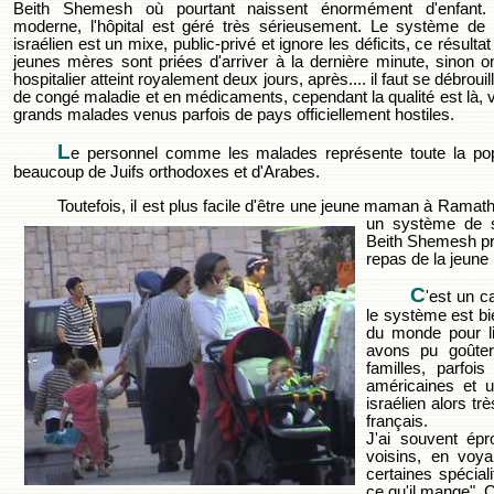
Beith Shemesh où pourtant naissent énormément d'enfant. 
moderne, l'hôpital est géré très sérieusement. Le système de
israélien est un mixe, public-privé et ignore les déficits, ce résult
jeunes mères sont priées d'arriver à la dernière minute, sinon o
hospitalier atteint royalement deux jours, après.... il faut se débro
de congé maladie et en médicaments, cependant la qualité est là, vu
grands malades venus parfois de pays officiellement hostiles.
L
e personnel comme les malades représente toute la pop
beaucoup de Juifs orthodoxes et d'Arabes.
Toutefois, il est plus facile d'être une jeune maman à Rama
un système
de 
Beith Shemesh pré
repas de la jeun
C
'est un c
le système est bi
du monde pour li
avons pu goûter
familles, parfois
américaines et u
israélien alors tr
français.
J'ai souvent ép
voisins, en voy
certaines spécia
ce qu'il mange".