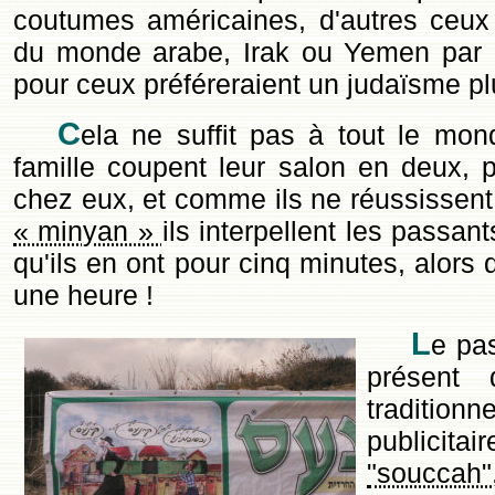
coutumes américaines, d'autres ceux
du monde arabe, Irak ou Yemen par e
pour ceux préféreraient un judaïsme plu
C
ela ne suffit pas à tout le mon
famille coupent leur salon en deux, 
chez eux, et comme ils ne réussissent 
« minyan »
ils interpellent les passant
qu'ils en ont pour cinq minutes, alors 
une heure !
L
e pa
présent 
tradition
publicita
"souccah"