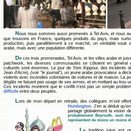
N
ous nous sommes aussi promenés à Tel Aviv, et nous av
que trouvons en France, quelques produits du pays, mais surtou
production, puis parallèlement à ce marché, un véritable souk o
arabe, mais avec une population différente.
D
e ces trois promenades, Tel Aviv, et les villes arabe et juiv
patchwork, les diverses communautés se côtoient en général 
culturels sont énormes. Le jour de Yom Kippour, des incidents 
Jean d'Acre), (voir "le journal"), un jeune arabe provocateur a dé
violents avec incendies volontaires de voitures et de maison. La poli
dégâts ne faisant pas usage de ses armes, et en mettant au trou un
Ces incidents montrent que le conflit n'est pas un simple problèm
difficile
entre deux peuples.
L
ors de mon départ en retraite, des collègues m'ont offer
Huntington
. J'en ai déduit qu'e
partage globalement la vision de
probablement Beyrouth, sont des 
représentent de moins un moins des
L
a tradition juive est o