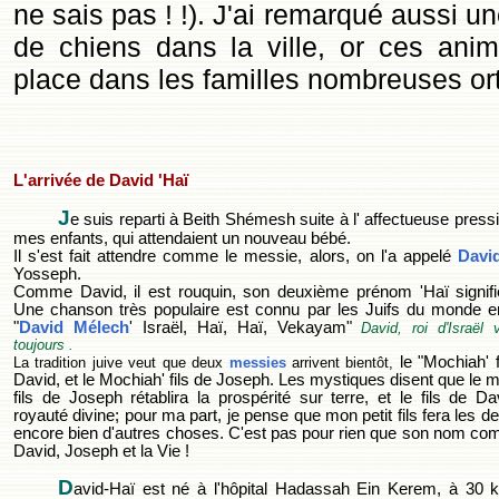
ne sais pas ! !). J'ai remarqué aussi u
de chiens dans la ville, or ces ani
place dans les familles nombreuses or
L'arrivée de David 'Haï
J
e suis reparti
à Beith Shémesh suite à l' affectueuse press
mes enfants, qui attendaient un nouveau bébé.
Il s'est fait attendre comme le messie, alors, on l'a appelé
David
Yosseph.
Comme David, il est rouquin, son deuxième prénom 'Haï signifi
Une chanson très populaire est connu par les Juifs du monde en
"
David Mélech
' Israël, Haï, Haï, Vekayam"
David, roi d'Israël v
toujours .
le "Mochiah' f
La tradition juive veut que deux
messies
arrivent bientôt,
David, et le Mochiah' fils de Joseph. Les mystiques disent que le 
fils de Joseph rétablira la prospérité sur terre, et le fils de Da
royauté divine; pour ma part, je pense que mon petit fils fera les de
encore bien d'autres choses. C'est pas pour rien que son nom co
David, Joseph et la Vie !
D
avid-Haï est né à l'hôpital Hadassah Ein Kerem, à 30 