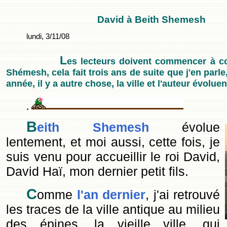
David à Beith Shemesh
lundi, 3/11/08
L
es lecteurs doivent commencer à co
Shémesh, cela fait trois ans de suite que j'en parl
année, il y a autre chose, la ville et l'auteur évoluen
.
B
eith Shemesh
évolue
lentement, et moi aussi, cette fois, je
suis venu pour accueillir le roi David,
David Haï, mon dernier petit fils.
C
omme
l'an dernier
, j'ai retrouvé
les traces de la ville antique au milieu
des épines, la vieille ville, qui