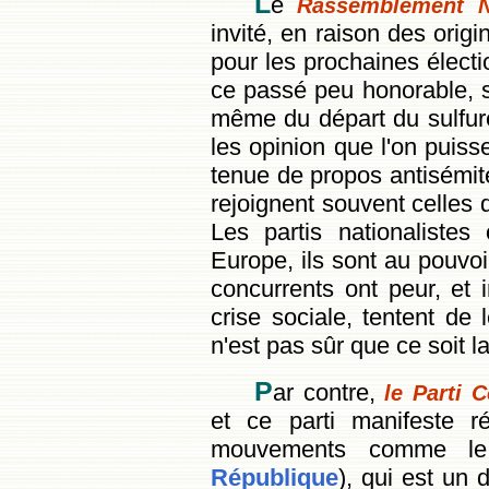
L
e
Rassemblement Na
invité, en raison des origi
pour les prochaines électi
ce passé peu honorable, s
même du départ du sulfur
les opinion que l'on puiss
tenue de propos antisémite
rejoignent souvent celles 
Les partis nationaliste
Europe, ils sont au pouvoi
concurrents ont peur, et 
crise sociale, tentent de l
n'est pas sûr que ce soit l
P
ar contre,
le Parti 
et ce parti manifeste r
mouvements comme l
République
), qui est un 