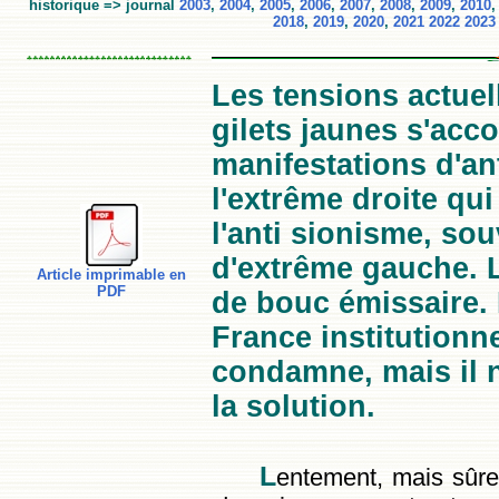
historique => journal
2003
,
2004
,
2005
,
2006
,
2007
,
2008
,
2009
,
2010
2018
,
2019
,
2020
,
2021
2022
2023
Les tensions actue
gilets jaunes s'ac
manifestations d'a
l'extrême droite qui
l'anti sionisme, so
d'extrême gauche. L
Article imprimable en
PDF
de bouc émissaire. 
France institutionn
condamne, mais il n
la solution.
L
entement, mais sûre