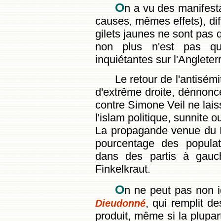
O
n a vu des manifest
causes, mêmes effets), diffi
gilets jaunes ne sont pas 
non plus n'est pas qu
inquiétantes sur l'Anglete
Le retour de l'antisémi
d'extrême droite, dénnoncés
contre Simone Veil ne lai
l'islam politique, sunnite ou
La propagande venue du Pr
pourcentage des populat
dans des partis à gauch
Finkelkraut.
O
n ne peut pas non i
, qui remplit de
Dieudonné
produit, même si la plupart