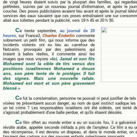
de vingt heures étaient suivis par la pluspart des familles, qui regardai
préférées, suivies par un nouveau journal d'information, et après le jour
coucher. Des poses publicitaires avaient lieu avant et après le journal télé
services des eaux savaient que ces poses entraînaient une sur consomma
allait aux toilettes pendant la publicité, vers 19 h 45 et 20 h 30.
C
e trente septembre,
au journal de 20
heures
, sur France2,
Charles Enderlin
commente
sobrement un petit film, qui nous informe que des
incidents violents ont eu lieu au carrefour de
Netzarim, provoqués par des palestiniens qui
tiraient à balles réelles, il commente ainsi les
Ici, Jamal et son fils
images que nous voyons «
Mohamed sont la cible de tirs venus des
positions israéliennes
Mohamed a douze
ans, son père tente de le protéger. Il fait
des signes. Mais une nouvelle rafale.
Mohamed est mort et son père gravement
blessé
»
C
e fut la consternation, personne ne pouvait ni peut justifier de t
visées ne présentaient aucun danger, au nom de quel instinct sadique les 
un tel crime ? Les responsables israéliens ont été sidérés, ont tenté de 
s'agissait probablement d'une balle perdue, et qu'ils étaient désolés.
C
e film offert au monde entier a eu un succès fou, il a galvanisé "
révolte arabe, appelée seconde intifada a pris de l'ampleur. Ce film a eu 
des récompense, il est devenu un drapeau, et dans le monde entier, on a
faisaient des cartons sur des pauvres enfants palestiniens innocents.