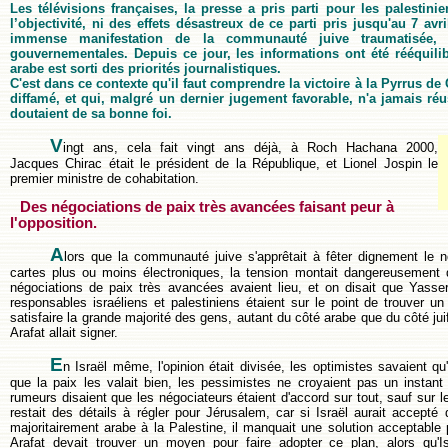
Les télévisions françaises, la presse a pris parti pour les palestini
l’objectivité, ni des effets désastreux de ce parti pris jusqu'au 7 av
immense manifestation de la communauté juive traumatisée, a
gouvernementales. Depuis ce jour, les informations ont été rééquilibré
arabe est sorti des priorités journalistiques.
C'est dans ce contexte qu'il faut comprendre la victoire à la Pyrrus de 
diffamé, et qui, malgré un dernier jugement favorable, n'a jamais ré
doutaient de sa bonne foi.
V
ingt ans, cela fait vingt ans déjà, à Roch Hachana 2000,
Jacques Chirac était le président de la République, et Lionel Jospin le
premier ministre de cohabitation.
Des négociations de paix très avancées faisant peur à
l'opposition.
A
lors que la communauté juive s'apprêtait à fêter dignement le n
cartes plus ou moins électroniques, la tension montait dangereusement
négociations de paix très avancées avaient lieu, et on disait que Yasse
responsables israéliens et palestiniens étaient sur le point de trouver u
satisfaire la grande majorité des gens, autant du côté arabe que du côté jui
Arafat allait signer.
E
n Israël même, l'opinion était divisée, les optimistes savaient qu'il
que la paix les valait bien, les pessimistes ne croyaient pas un instant
rumeurs disaient que les négociateurs étaient d'accord sur tout, sauf sur le 
restait des détails à régler pour Jérusalem, car si Israël aurait accepté d
majoritairement arabe à la Palestine, il manquait une solution acceptable pa
Arafat devait trouver un moyen pour faire adopter ce plan, alors qu'Is