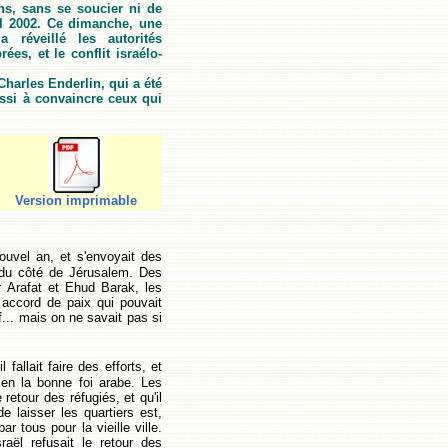
ens, sans se soucier ni de
ril 2002. Ce dimanche, une
 réveillé les autorités
es, et le conflit israélo-
Charles Enderlin, qui a été
ussi à convaincre ceux qui
Version imprimable
ouvel an, et s'envoyait des
 du côté de Jérusalem. Des
r Arafat et Ehud Barak, les
n accord de paix qui pouvait
f... mais on ne savait pas si
 fallait faire des efforts, et
 en la bonne foi arabe. Les
retour des réfugiés, et qu'il
e laisser les quartiers est,
r tous pour la vieille ville.
raël refusait le retour des