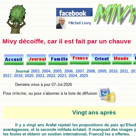
Mivy décoiffe, car il est fait par un chauve
Journal
2003
,
2004
,
2005
,
2006
,
2007
,
2008
,
2009
,
2010
,
2011
,
20
2017
,
2018
,
2020
,
2021
,
2022
,
2023
,
2024
,
2025
Dernière mise à jour
07-Jul-2026
Pour m'écrire, ou pour s'abonner à la liste de diffusion
Vingt ans après
Il y a vingt ans Arafat rejetait les propositions de paix qu’Ehud
avantageuses, et la seconde intifada éclatait. Il manquait des images 
les foules et obtenir un soutien international, France2 les a offertes.