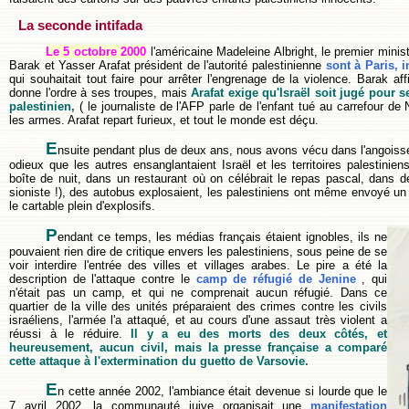
La seconde intifada
Le 5 octobre 2000
l'américaine Madeleine Albright, le premier ministr
Barak et Yasser Arafat président de l'autorité palestinienne
sont à Paris, i
qui souhaitait tout faire pour arrêter l'engrenage de la violence. Barak affi
donne l'ordre à ses troupes, mais
Arafat exige qu'Israël soit jugé pour 
palestinien,
( le journaliste de l'AFP parle de l'enfant tué au carrefour de
les armes. Arafat repart furieux, et tout le monde est déçu.
E
nsuite pendant plus de deux ans, nous avons vécu dans l'angoisse
odieux que les autres ensanglantaient Israël et les territoires palestinien
boîte de nuit, dans un restaurant où on célébrait le repas pascal, dans
sioniste !), des autobus explosaient, les palestiniens ont même envoyé un
le cartable plein d'explosifs.
P
endant ce temps, les médias français étaient ignobles, ils ne
pouvaient rien dire de critique envers les palestiniens, sous peine de se
voir interdire l'entrée des villes et villages arabes. Le pire a été la
description de l'attaque contre le
camp de réfugié de Jenine
, qui
n'était pas un camp, et qui ne comprenait aucun réfugié. Dans ce
quartier de la ville des unités préparaient des crimes contre les civils
israéliens, l'armée l'a attaqué, et au cours d'une assaut très violent a
réussi à le réduire.
Il y a eu des morts des deux côtés, et
heureusement, aucun civil, mais la presse française a comparé
cette attaque à l'extermination du guetto de Varsovie.
E
n cette année 2002, l'ambiance était devenue si lourde que le
7 avril 2002, la communauté juive organisait une
manifestation