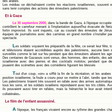
des arabes.
Les médias se déchaînaient contre les réactions israéliennes, souvent e
sans tenir comptes des actions des émeutiers palestiniens.
Et à Gaza
Le 30 septembre 2000,
dans la bande de Gaza, à l'époque occupée 
contrôlent le carrefour menant à l'implantation aujourd'hui évacuée de Net
fortin improvisé. Ils sont inquiets, car au courant des émeutes de Jérusa
équipes de journalistes avec des caméras en grand nombre s'installer par
spectacle.
L
es soldats voyaient les préparatifs de la fête, ce serait leur fête,
et télévisions étaient accréditées auprès des palestiniens, aucune bien sû
surveillés comme le lait sur feu pendant que des émeutiers allaient les ag
Des centaines de Gazaouis sont venus, des hommes, des enfants, des ados,
israélienne avec des pierres et des cocktails molotov, pendant que d
jouaient des scénettes avec des comédiens figurant les blessés
T
out d'un coup, «on» a sifflé la fin de la récréation, et les arabes o
position israélienne, la foule a couru pour se mettre à l’abri, tandis que les
Les palestiniens tiraient très souvent en rafale avec des armes automatique
tous les sens, et les soldats israéliens répondaient avec les tirs ciblés. A
ils pouvaient aussi tirer en rafales, mais la hiérarchie le leur avait interdi
.
collatérales
Le film de l'enfant assassiné.
A
l'époque, les français vivaient encore au rythme des grandes chain