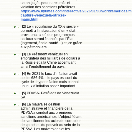
seront jugés pour narcotrafic et
violation des sanctions pétrolières.
https://www.nytimes.com/interactive/2026/01/03/world/americas/
capture-venezuela-strikes-
maps.html
[2] Le « socialisme du XXIe siècle »
permettra l’instauration d’un « état-
providence » où des programmes
sociaux seront financés par l’État
(logement, école, santé…) et, ce grâce
aux pétrodollars.
[3] Le Président vénézuélien
empruntera des milliards de dollars à
la Russie et à la Chine accentuant
ainsi l’endettement du pays.
[4] En 2021 le taux d’inflation avait
atteint 686,4% – le pays est sorti du
cycle de l’hyperinflation mais connait
un taux d’inflation assez important.
[5] PDVSA- Petróleos de Venezuela
SA.
[6] La mauvaise gestion
administrative et financière de la
PDVSA a conduit aux premières
sanctions américaines. L’objectif étant
de sanctionner les actes de corruption
des proches du pouvoir au sein de la
PDSVA. Les malversions et les