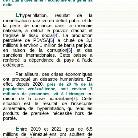
de l’État à diversifier l’économie et à gérer sa
dette.
L
’hyperinflation, résultat de la
monétisation massive du déficit public et de
la perte de confiance dans la monnaie
nationale, a détruit le pouvoir d’achat et
fragilisé le tissu social[
4
]. La production
pétrolière de PDVSA[
5
] a chuté de 3,1
millions à environ 1 million de barils par jour,
en raison de la corruption[
6
] et des
sanctions internationales. Cette baisse a
renforcé la dépendance du pays à l’aide
extérieure.
Par ailleurs, ces crises économiques
ont provoqué un désastre humanitaire. En
effet, depuis 2020,
près de 20 % de la
population vénézuélienne, soit environ 7
en
millions de personnes, vit à l’étranger
raison de la crise humanitaire[
7
]. Cette
situation est le résultat de l’insécurité
alimentaire, de l’hyperinflation, qui rend les
produits de première nécessité hors de
portée.
E
ntre 2019 et 2021, plus de 6,5
millions de Vénézuéliens ont souffert de