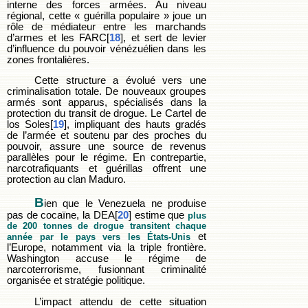
interne des forces armées. Au niveau
régional, cette « guérilla populaire » joue un
rôle de médiateur entre les marchands
d’armes et les FARC[
18
], et sert de levier
d’influence du pouvoir vénézuélien dans les
zones frontalières.
Cette structure a évolué vers une
criminalisation totale. De nouveaux groupes
armés sont apparus, spécialisés dans la
protection du transit de drogue. Le Cartel de
los Soles[
19
], impliquant des hauts gradés
de l’armée et soutenu par des proches du
pouvoir, assure une source de revenus
parallèles pour le régime. En contrepartie,
narcotrafiquants et guérillas offrent une
protection au clan Maduro.
B
ien que le Venezuela ne produise
pas de cocaïne, la DEA[
20
] estime que
plus
de 200 tonnes de drogue transitent chaque
et
année par le pays vers les États-Unis
l’Europe, notamment via la triple frontière.
Washington accuse le régime de
narcoterrorisme, fusionnant criminalité
organisée et stratégie politique.
L’impact attendu de cette situation