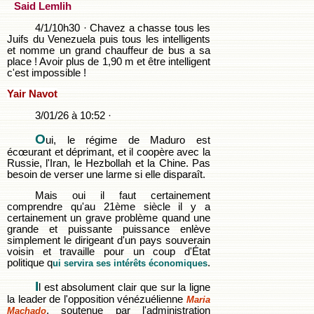
Said Lemlih
4/1/10h30 · Chavez a chasse tous les
Juifs du Venezuela puis tous les intelligents
et nomme un grand chauffeur de bus a sa
place ! Avoir plus de 1,90 m et être intelligent
c'est impossible !
Yair Navot
3/01/26 à 10:52 ·
O
ui, le régime de Maduro est
écœurant et déprimant, et il coopère avec la
Russie, l'Iran, le Hezbollah et la Chine. Pas
besoin de verser une larme si elle disparaît.
Mais oui il faut certainement
comprendre qu'au 21ème siècle il y a
certainement un grave problème quand une
grande et puissante puissance enlève
simplement le dirigeant d'un pays souverain
voisin et travaille pour un coup d'État
politique q
.
ui servira ses intérêts économiques
I
l est absolument clair que sur la ligne
la leader de l'opposition vénézuélienne
Maria
, soutenue par l'administration
Machado