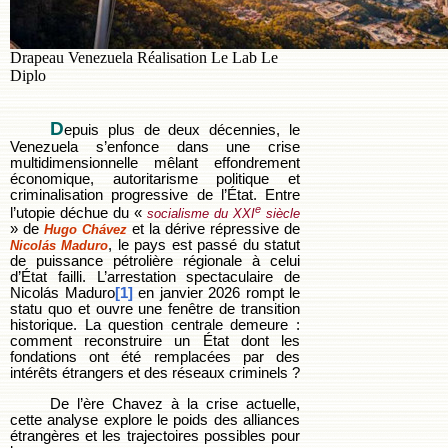
Drapeau Venezuela Réalisation Le Lab Le
Diplo
D
epuis plus de deux décennies, le
Venezuela s’enfonce dans une crise
multidimensionnelle mêlant effondrement
économique, autoritarisme politique et
criminalisation progressive de l’État. Entre
e
l’utopie déchue du «
socialisme du XXI
siècle
» de
et la dérive répressive de
Hugo Chávez
, le pays est passé du statut
Nicolás Maduro
de puissance pétrolière régionale à celui
d’État failli. L’arrestation spectaculaire de
Nicolás Maduro
[1]
en janvier 2026 rompt le
statu quo et ouvre une fenêtre de transition
historique. La question centrale demeure :
comment reconstruire un État dont les
fondations ont été remplacées par des
intérêts étrangers et des réseaux criminels ?
De l’ère Chavez à la crise actuelle,
cette analyse explore le poids des alliances
étrangères et les trajectoires possibles pour