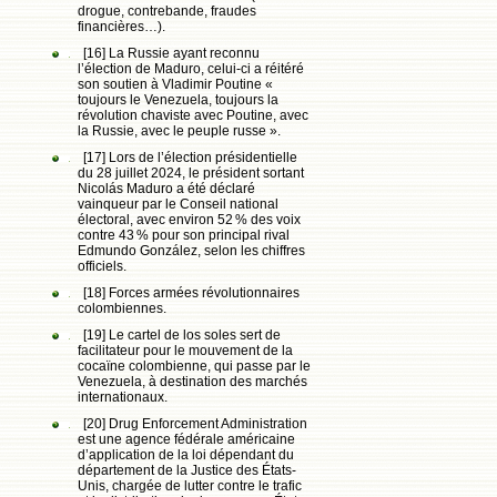
drogue, contrebande, fraudes
financières…).
[16] La Russie ayant reconnu
l’élection de Maduro, celui-ci a réitéré
son soutien à Vladimir Poutine «
toujours le Venezuela, toujours la
révolution chaviste avec Poutine, avec
la Russie, avec le peuple russe ».
[17] Lors de l’élection présidentielle
du 28 juillet 2024, le président sortant
Nicolás Maduro a été déclaré
vainqueur par le Conseil national
électoral, avec environ 52 % des voix
contre 43 % pour son principal rival
Edmundo González, selon les chiffres
officiels.
[18] Forces armées révolutionnaires
colombiennes.
[19] Le cartel de los soles sert de
facilitateur pour le mouvement de la
cocaïne colombienne, qui passe par le
Venezuela, à destination des marchés
internationaux.
[20] Drug Enforcement Administration
est une agence fédérale américaine
d’application de la loi dépendant du
département de la Justice des États-
Unis, chargée de lutter contre le trafic