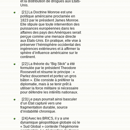
et la distribution de drogues aux États-
Unis.
[21] La Doctrine Monroe est une
politique américaine proclamée en
1823 par le président James Monroe.
Elle stipule que toute intervention des
puissances européennes dans les
affaires des pays des Amériques serait
perçue comme une menace directe
aux États-Unis. En pratique, elle vise à
préserver l’hémisphère occidental des
ingérences extérieures et à affirmer la
sphère d’influence américaine sur le
continent.
[22] La théorie du “Big Stick” a été
formulée par le président Theodore
Roosevelt et résume le principe : «
Parlez doucement et portez un gros
bâton ». Elle consiste à préférer la
diplomatie, mais à se tenir prêt à
utiliser la force militaire si nécessaire
pour défendre les intérêts nationaux.
[23] Le pays pourrait ainsi basculer
d’un État capturé vers une
fragmentation durable, source
d’instabilité chronique.
[24] Avec les BRICS, il y a une
dynamique géopolitique globale où le
« Sud Global » conteste l’hégémonie