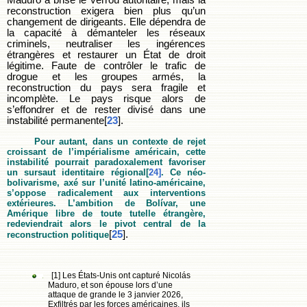
Maduro a brisé le verrou autoritaire, mais la
reconstruction exigera bien plus qu’un
changement de dirigeants. Elle dépendra de
la capacité à démanteler les réseaux
criminels, neutraliser les ingérences
étrangères et restaurer un État de droit
légitime. Faute de contrôler le trafic de
drogue et les groupes armés, la
reconstruction du pays sera fragile et
incomplète. Le pays risque alors de
s’effondrer et de rester divisé dans une
instabilité permanente[
23
].
Pour autant, dans un contexte de rejet
croissant de l’impérialisme américain, cette
instabilité pourrait paradoxalement favoriser
un sursaut identitaire régional[
24]
. Ce néo-
bolivarisme, axé sur l’unité latino-américaine,
s’oppose radicalement aux interventions
extérieures. L’ambition de Bolívar, une
Amérique libre de toute tutelle étrangère,
redeviendrait alors le pivot central de la
[
25
].
reconstruction politique
[1] Les États-Unis ont capturé Nicolás
Maduro, et son épouse lors d’une
attaque de grande le 3 janvier 2026,
Exfiltrés par les forces américaines, ils