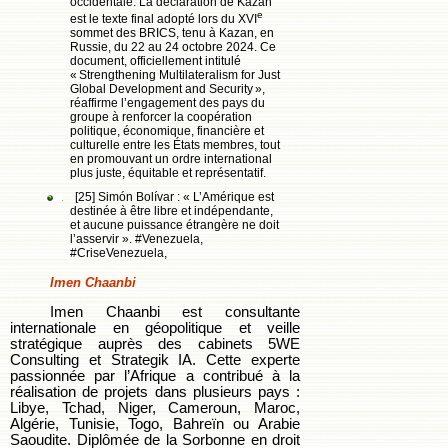
occidentale. La déclaration de Kazan
e
est le texte final adopté lors du XVI
sommet des BRICS, tenu à Kazan, en
Russie, du 22 au 24 octobre 2024. Ce
document, officiellement intitulé
« Strengthening Multilateralism for Just
Global Development and Security »,
réaffirme l’engagement des pays du
groupe à renforcer la coopération
politique, économique, financière et
culturelle entre les États membres, tout
en promouvant un ordre international
plus juste, équitable et représentatif.
[25] Simón Bolívar : « L’Amérique est
destinée à être libre et indépendante,
et aucune puissance étrangère ne doit
l’asservir ». #Venezuela,
#CriseVenezuela,
Imen Chaanbi
Imen Chaanbi est consultante
internationale en géopolitique et veille
stratégique auprès des cabinets 5WE
Consulting et Strategik IA. Cette experte
passionnée par l’Afrique a contribué à la
réalisation de projets dans plusieurs pays :
Libye, Tchad, Niger, Cameroun, Maroc,
Algérie, Tunisie, Togo, Bahreïn ou Arabie
Saoudite. Diplômée de la Sorbonne en droit