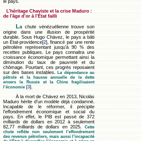
le pays.
L’héritage Chaviste et la crise Maduro :
de l’âge d’or à l’État failli
L
a chute vénézuélienne trouve son
origine dans une illusion de prospérité
durable. Sous Hugo Chávez, le pays a bâti
un État-providence[
2
], financé par une rente
pétrolière représentant jusqu’à 90 % des
recettes publiques. Le pays connaitra une
croissance économique permettant ainsi la
diminution du taux de pauvreté et du
chômage. Pourtant, ces progrès reposaient
sur des bases instables.
La dépendance au
pétrole et la hausse annuelle de la dette
envers la Russie et la Chine fragilisaient
[
3
].
l’économie
À la mort de Chávez en 2013, Nicolás
Maduro hérite d’un modèle déjà condamné.
Incapable de le réformer, il précipite
l’effondrement économique et social du
pays. En effet, le PIB est passé de 372
milliards de dollars en 2012 à seulement
82,77 milliards de dollars en 2025.
Cette
chute reflète non seulement l’effondrement
des revenus pétroliers, mais aussi l’incapacité