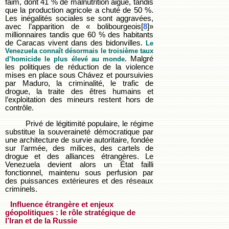
faim, dont 41 % de malnutrition aiguë, tandis
que la production agricole a chuté de 50 %.
Les inégalités sociales se sont aggravées,
avec l’apparition de « bolibourgeois[
8
]»
millionnaires tandis que 60 % des habitants
de Caracas vivent dans des bidonvilles.
Le
Venezuela connaît désormais le troisième taux
. Malgré
d’homicide le plus élevé au monde
les politiques de réduction de la violence
mises en place sous Chávez et poursuivies
par Maduro, la criminalité, le trafic de
drogue, la traite des êtres humains et
l’exploitation des mineurs restent hors de
contrôle.
Privé de légitimité populaire, le régime
substitue la souveraineté démocratique par
une architecture de survie autoritaire, fondée
sur l’armée, des milices, des cartels de
drogue et des alliances étrangères. Le
Venezuela devient alors un État failli
fonctionnel, maintenu sous perfusion par
des puissances extérieures et des réseaux
criminels.
Influence étrangère et enjeux
géopolitiques : le rôle stratégique de
l’Iran et de la Russie