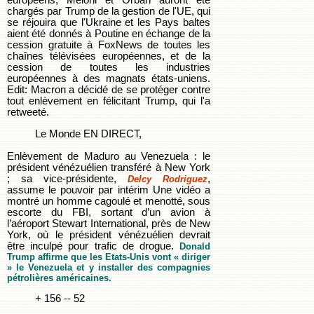
européens, Meloni et Orban auront été
chargés par Trump de la gestion de l'UE, qui
se réjouira que l'Ukraine et les Pays baltes
aient été donnés à Poutine en échange de la
cession gratuite à FoxNews de toutes les
chaînes télévisées européennes, et de la
cession de toutes les industries
européennes à des magnats états-uniens.
Edit: Macron a décidé de se protéger contre
tout enlèvement en félicitant Trump, qui l'a
retweeté.
Le Monde EN DIRECT,
Enlèvement de Maduro au Venezuela : le
président vénézuélien transféré à New York
; sa vice-présidente,
,
Delcy Rodriguez
assume le pouvoir par intérim Une vidéo a
montré un homme cagoulé et menotté, sous
escorte du FBI, sortant d’un avion à
l’aéroport Stewart International, près de New
York, où le président vénézuélien devrait
être inculpé pour trafic de drogue.
Donald
Trump affirme que les Etats-Unis vont « diriger
» le Venezuela et y installer des compagnies
pétrolières américaines.
+ 156 -- 52