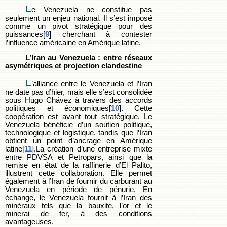
L
e Venezuela ne constitue pas
seulement un enjeu national. Il s’est imposé
comme un pivot stratégique pour des
puissances[
9
] cherchant à contester
l’influence américaine en Amérique latine.
L’Iran au Venezuela : entre réseaux
asymétriques et projection clandestine
L
’alliance entre le Venezuela et l’Iran
ne date pas d’hier, mais elle s’est consolidée
sous Hugo Chávez à travers des accords
politiques et économiques[
10
]. Cette
coopération est avant tout stratégique. Le
Venezuela bénéficie d’un soutien politique,
technologique et logistique, tandis que l’Iran
obtient un point d’ancrage en Amérique
latine[
11
].La création d’une entreprise mixte
entre PDVSA et Petropars, ainsi que la
remise en état de la raffinerie d’El Palito,
illustrent cette collaboration. Elle permet
également à l’Iran de fournir du carburant au
Venezuela en période de pénurie. En
échange, le Venezuela fournit à l’Iran des
minéraux tels que la bauxite, l’or et le
minerai de fer, à des conditions
avantageuses.