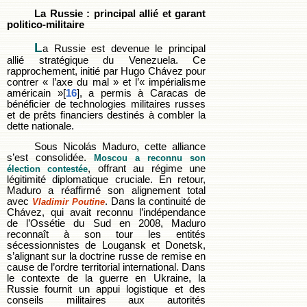
La Russie : principal allié et garant
politico-militaire
L
a Russie est devenue le principal
allié stratégique du Venezuela. Ce
rapprochement, initié par Hugo Chávez pour
contrer « l’axe du mal » et l’« impérialisme
américain »[
16
], a permis à Caracas de
bénéficier de technologies militaires russes
et de prêts financiers destinés à combler la
dette nationale.
Sous Nicolás Maduro, cette alliance
s’est consolidée.
Moscou a reconnu son
, offrant au régime une
élection contestée
légitimité diplomatique cruciale. En retour,
Maduro a réaffirmé son alignement total
avec
. Dans la continuité de
Vladimir Poutine
Chávez, qui avait reconnu l’indépendance
de l’Ossétie du Sud en 2008, Maduro
reconnaît à son tour les entités
sécessionnistes de Lougansk et Donetsk,
s’alignant sur la doctrine russe de remise en
cause de l’ordre territorial international. Dans
le contexte de la guerre en Ukraine, la
Russie fournit un appui logistique et des
conseils militaires aux autorités