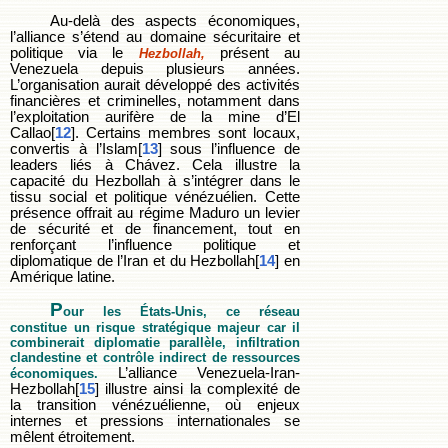
Au-delà des aspects économiques,
l’alliance s’étend au domaine sécuritaire et
politique via le
présent au
Hezbollah,
Venezuela depuis plusieurs années.
L’organisation aurait développé des activités
financières et criminelles, notamment dans
l’exploitation aurifère de la mine d’El
Callao[
12
]. Certains membres sont locaux,
convertis à l’Islam[
13
] sous l’influence de
leaders liés à Chávez. Cela illustre la
capacité du Hezbollah à s’intégrer dans le
tissu social et politique vénézuélien. Cette
présence offrait au régime Maduro un levier
de sécurité et de financement, tout en
renforçant l’influence politique et
diplomatique de l’Iran et du Hezbollah[
14
] en
Amérique latine.
P
our les États-Unis, ce réseau
constitue un risque stratégique majeur car il
combinerait diplomatie parallèle, infiltration
clandestine et contrôle indirect de ressources
L’alliance Venezuela-Iran-
économiques.
Hezbollah[
15
] illustre ainsi la complexité de
la transition vénézuélienne, où enjeux
internes et pressions internationales se
mêlent étroitement.