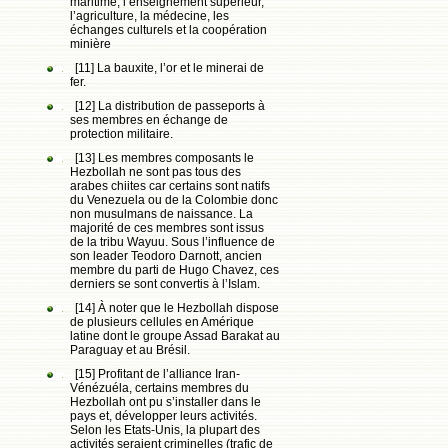
maritime, l’enseignement supérieur,
l’agriculture, la médecine, les
échanges culturels et la coopération
minière
[11] La bauxite, l’or et le minerai de
fer.
[12] La distribution de passeports à
ses membres en échange de
protection militaire.
[13] Les membres composants le
Hezbollah ne sont pas tous des
arabes chiites car certains sont natifs
du Venezuela ou de la Colombie donc
non musulmans de naissance. La
majorité de ces membres sont issus
de la tribu Wayuu. Sous l’influence de
son leader Teodoro Darnott, ancien
membre du parti de Hugo Chavez, ces
derniers se sont convertis à l’Islam.
[14] À noter que le Hezbollah dispose
de plusieurs cellules en Amérique
latine dont le groupe Assad Barakat au
Paraguay et au Brésil.
[15] Profitant de l’alliance Iran-
Vénézuéla, certains membres du
Hezbollah ont pu s’installer dans le
pays et, développer leurs activités.
Selon les Etats-Unis, la plupart des
activités seraient criminelles (trafic de