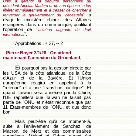
Unis à garantir la sécurité personnelle du
président Nicolas Maduro et de son épouse, à les
libérer immédiatement et à cesser de chercher à
", a
renverser le gouvernement du Venezuela
réagi le ministère chinois des Affaires
étrangères dans un communiqué, qualifiant
l'opération de "
violation flagrante du droit
".
international
Approbations : + 27, -- 2
Pierre Boyer 3/1/26 · On attend
maintenant l'annexion du Groenland,
E
t pourquoi pas la gestion directe par
les USA de la côte atlantique, de la Côte
d'Azur et de la Bavière. Et l'Union
européenne réagira en appelant à la
"retenue" et à une "transition pacifique". Et
quand Taïwan sera annexée par la Chine,
l'UE rappellera que Taïwan ne faisait pas
partie de l'ONU et n'était reconnue que par
11 Etats-membres de l'ONU, et que donc
bon.
Mais peut-être qu'à ce moment-là,
suite à l'enlèvement de Sanchez, de
Macron, de Merz et des commissaires