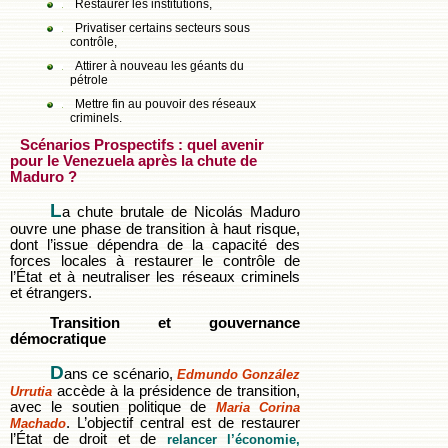
Restaurer les institutions,
Privatiser certains secteurs sous
contrôle,
Attirer à nouveau les géants du
pétrole
Mettre fin au pouvoir des réseaux
criminels.
Scénarios Prospectifs : quel avenir
pour le Venezuela après la chute de
Maduro ?
L
a chute brutale de Nicolás Maduro
ouvre une phase de transition à haut risque,
dont l’issue dépendra de la capacité des
forces locales à restaurer le contrôle de
l’État et à neutraliser les réseaux criminels
et étrangers.
Transition et gouvernance
démocratique
D
ans ce scénario,
Edmundo González
accède à la présidence de transition,
Urrutia
avec le soutien politique de
Maria Corina
. L’objectif central est de restaurer
Machado
l’État de droit et de
relancer l’économie,