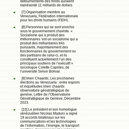
détournements des fonds auraient
représenté 11 milliards de dollars.
[7] Organisation membre au
Venezuela, Fédération internationale
pour les droits humains (FIDH).
[8] Personnes qui se sont enrichis
sous le gouvernement chaviste. «
Socialisme qui a produit des
millionnaires ‘est un socialisme qui a
produit des milliardaires très
puissants, majoritairement des
fonctionnaires du gouvernement ou
des partisans de celui-ci, et ils
constituent actuellement l’un des
principaux soutiens de l’exécutif »
sociologue Colette Capriles, de
l’université Simon Bolivar.
[9] Imen Chaanbi, Les prochaines
élections au Venezuela : entre espoirs
et inquiétudes imen chaanbi
observatoire géostratégique de
genève, Lettre de l’Observatoire
Géostratégique de Genève, Décembre
2023.
[10] Le président et son homologue
vénézuélien Nicolas Maduro a signé
19 accords bilatéraux sur les
communications et les technologies
de l’information, l’énergie, le transport