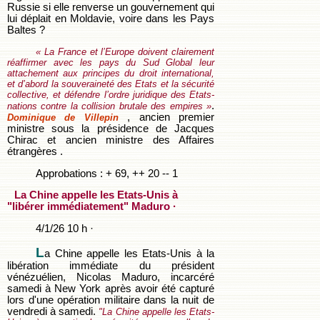
Russie si elle renverse un gouvernement qui
lui déplait en Moldavie, voire dans les Pays
Baltes ?
« La France et l’Europe doivent clairement
réaffirmer avec les pays du Sud Global leur
attachement aux principes du droit international,
et d’abord la souveraineté des Etats et la sécurité
collective, et défendre l’ordre juridique des Etats-
.
nations contre la collision brutale des empires »
, ancien premier
Dominique de Villepin
ministre sous la présidence de Jacques
Chirac et ancien ministre des Affaires
étrangères .
Approbations : + 69, ++ 20 -- 1
La Chine appelle les Etats-Unis à
"libérer immédiatement" Maduro ·
4/1/26 10 h ·
L
a Chine appelle les Etats-Unis à la
libération immédiate du président
vénézuélien, Nicolas Maduro, incarcéré
samedi à New York après avoir été capturé
lors d'une opération militaire dans la nuit de
vendredi à samedi.
"La Chine appelle les Etats-