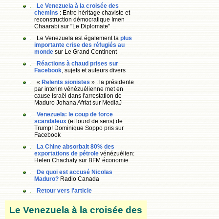
Le Venezuela à la croisée des
chemins
: Entre héritage chaviste et
reconstruction démocratique Imen
Chaarabi sur "Le Diplomate"
Le Venezuela est également la
plus
importante crise des réfugiés au
monde
sur Le Grand Continent
Réactions à chaud prises sur
Facebook
, sujets et auteurs divers
«
Relents sionistes
» : la présidente
par interim vénézuélienne met en
cause Israël dans l'arrestation de
Maduro Johana Afriat sur MediaJ
Venezuela: le coup de force
scandaleux
(et lourd de sens) de
Trump! Dominique Soppo pris sur
Facebook
La Chine absorbait 80% des
exportations de pétrole
vénézuélien:
Helen Chachaty sur BFM économie
De quoi est accusé Nicolas
Maduro?
Radio Canada
Retour vers l'article
Le Venezuela à la croisée des