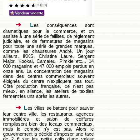
➔
L
es conséquences sont
dramatiques pour le commerce, et on
assiste à une série de faillites, de règlement
judiciaire, et de fermetures de magasins
pour toute une série de grandes marques,
comme les chaussures André, Un jour
ailleurs, IKKS, Christine Laure, Sergent
Major, Kookaï, Camaïeu, Pimkie etc... 14
000 magasins et 47 000 emplois perdus en
onze ans. La concentration des magasins
dans des centres commerciaux souvent
éloignés du centre n'expliquent pas tout.
Côté production française, ce n'est pas
mieux, en silence, les ateliers de textiles
ferment les uns après les autres.
➔
L
es villes se battent pour sauver
leur centre ville, les restaurants, agences
immobilières et salon de coiffures
remplissent bien des locaux commerciaux,
mais le compte n'y est pas. Alors le
gouvernement a décidé d'imposer une taxe
de 2 € sur les petits colis d'une valeur