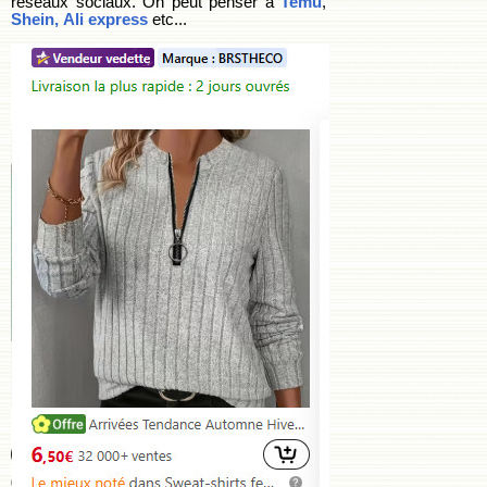
réseaux sociaux. On peut penser à
Temu
,
Shein,
Ali express
etc...