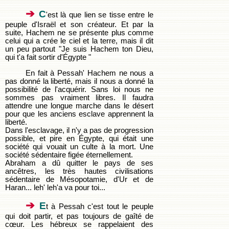
➔
C
'est là que lien se tisse entre le
peuple d'Israël et son créateur. Et par la
suite, Hachem ne se présente plus comme
celui qui a crée le ciel et la terre, mais il dit
un peu partout "Je suis Hachem ton Dieu,
qui t'a fait sortir d'Égypte "
En fait à Pessah' Hachem ne nous a
pas donné la liberté, mais il nous a donné la
possibilité de l'acquérir. Sans loi nous ne
sommes pas vraiment libres. Il faudra
attendre une longue marche dans le désert
pour que les anciens esclave apprennent la
liberté.
Dans l'esclavage, il n'y a pas de progression
possible, et pire en Égypte, qui était une
société qui vouait un culte à la mort. Une
société sédentaire figée éternellement.
Abraham a dû quitter le pays de ses
ancêtres, les très hautes civilisations
sédentaire de Mésopotamie, d'Ur et de
Haran... leh' leh'a va pour toi...
➔
E
t à Pessah c'est tout le peuple
qui doit partir, et pas toujours de gaîté de
cœur. Les hébreux se rappelaient des