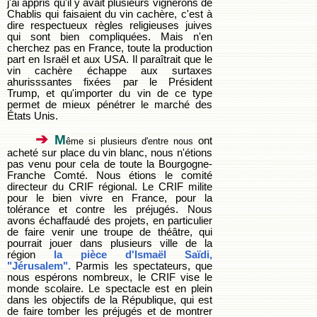
j'ai appris qu'il y avait plusieurs vignerons de
Chablis qui faisaient du vin cachère, c'est à
dire respectueux règles religieuses juives
qui sont bien compliquées. Mais n'en
cherchez pas en France, toute la production
part en Israël et aux USA. Il paraîtrait que le
vin cachère échappe aux surtaxes
ahurisssantes fixées par le Président
Trump, et qu'importer du vin de ce type
permet de mieux pénétrer le marché des
États Unis.
➔
M
ont
ême si plusieurs d'entre nous
acheté sur place du vin blanc, nous n'étions
pas venu pour cela de toute la Bourgogne-
Franche Comté. Nous étions le comité
directeur du CRIF régional. Le CRIF milite
pour le bien vivre en France, pour la
tolérance et contre les préjugés. Nous
avons échaffaudé des projets, en particulier
de faire venir une troupe de théâtre, qui
pourrait jouer dans plusieurs ville de la
région
la pièce d'Ismaël Saïdi,
"Jérusalem".
Parmis les spectateurs, que
nous espérons nombreux, le CRIF vise le
monde scolaire. Le spectacle est en plein
dans les objectifs de la République, qui est
de faire tomber les préjugés et de montrer