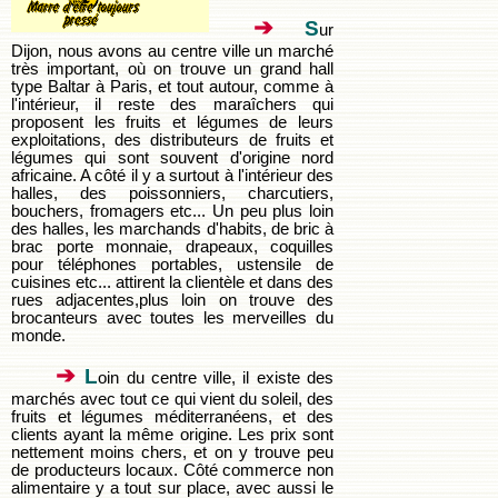
➔
S
ur
Dijon, nous avons au centre ville un marché
très important, où on trouve un grand hall
type Baltar à Paris, et tout autour, comme à
l'intérieur, il reste des maraîchers qui
proposent les fruits et légumes de leurs
exploitations, des distributeurs de fruits et
légumes qui sont souvent d'origine nord
africaine. A côté il y a surtout à l'intérieur des
halles, des poissonniers, charcutiers,
bouchers, fromagers etc... Un peu plus loin
des halles, les marchands d'habits, de bric à
brac porte monnaie, drapeaux, coquilles
pour téléphones portables, ustensile de
cuisines etc... attirent la clientèle et dans des
rues adjacentes,plus loin on trouve des
brocanteurs avec toutes les merveilles du
monde.
➔
L
oin du centre ville, il existe des
marchés avec tout ce qui vient du soleil, des
fruits et légumes méditerranéens, et des
clients ayant la même origine. Les prix sont
nettement moins chers, et on y trouve peu
de producteurs locaux. Côté commerce non
alimentaire y a tout sur place, avec aussi le