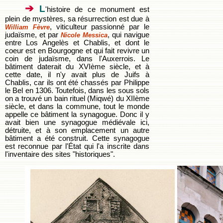
➔
L
'histoire de ce monument est
plein de mystères, sa résurrection est due à
, viticulteur passionné par le
William Fèvre
judaïsme, et par
, qui navigue
Nicole Messica
entre Los Angelès et Chablis, et dont le
coeur est en Bourgogne et qui fait revivre un
coin de judaïsme, dans l'Auxerrois. Le
bâtiment daterait du XVIème siècle, et à
cette date, il n'y avait plus de Juifs à
Chablis, car ils ont été chassés par Philippe
le Bel en 1306. Toutefois, dans les sous sols
on a trouvé un bain rituel (Miqwé) du XIIème
siècle, et dans la commune, tout le monde
appelle ce bâtiment la synagogue. Donc il y
avait bien une synagogue médiévale ici,
détruite, et à son emplacement un autre
bâtiment a été construit. Cette synagogue
est reconnue par l'État qui l'a inscrite dans
l'inventaire des sites "historiques".