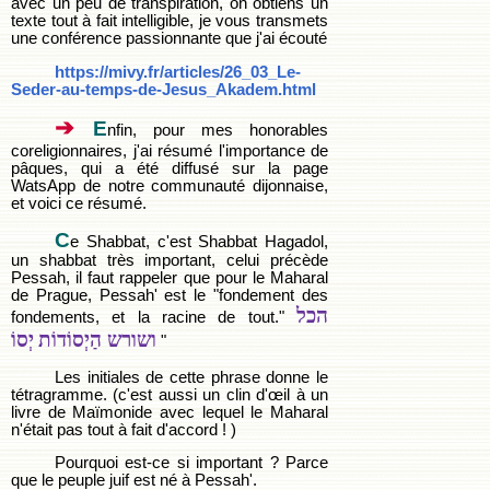
avec un peu de transpiration, on obtiens un
texte tout à fait intelligible, je vous transmets
une conférence passionnante que j'ai écouté
https://mivy.fr/articles/26_03_Le-
Seder-au-temps-de-Jesus_Akadem.html
➔
E
nfin, pour mes honorables
coreligionnaires, j'ai résumé l'importance de
pâques, qui a été diffusé sur la page
WatsApp de notre communauté dijonnaise,
et voici ce résumé.
C
e Shabbat, c'est Shabbat Hagadol,
un shabbat très important, celui précède
Pessah, il faut rappeler que pour le Maharal
de Prague, Pessah' est le "fondement des
הכל
fondements, et la racine de tout."
ושורש הַיְסוֹדוֹת
יְסוֹ
"
Les initiales de cette phrase donne le
tétragramme. (c'est aussi un clin d'œil à un
livre de Maïmonide avec lequel le Maharal
n'était pas tout à fait d'accord ! )
Pourquoi est-ce si important ? Parce
que le peuple juif est né à Pessah'.