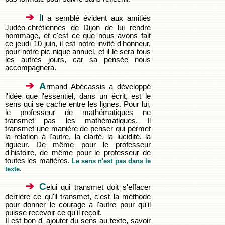
➔
I
l a semblé évident aux amitiés
Judéo-chrétiennes de Dijon de lui rendre
hommage, et c'est ce que nous avons fait
ce jeudi 10 juin, il est notre invité d'honneur,
pour notre pic nique annuel, et il le sera tous
les autres jours, car sa pensée nous
accompagnera.
➔
A
rmand Abécassis a développé
l'idée que l'essentiel, dans un écrit, est le
sens qui se cache entre les lignes. Pour lui,
le professeur de mathématiques ne
transmet pas les mathématiques. Il
transmet une manière de penser qui permet
la relation à l'autre, la clarté, la lucidité, la
rigueur. De même pour le professeur
d'histoire, de même pour le professeur de
toutes les matières.
Le sens n'est pas dans le
.
texte
➔
C
elui qui transmet doit s'effacer
derrière ce qu'il transmet, c'est la méthode
pour donner le courage à l'autre pour qu'il
puisse recevoir ce qu'il reçoit.
Il est bon d' ajouter du sens au texte, savoir