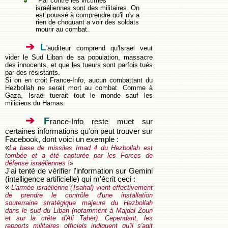
Par contre les victimes
israéliennes sont des militaires. On
est poussé à comprendre qu'il n'y a
rien de choquant a voir des soldats
mourir au combat.
➔
L
'auditeur comprend qu'Israël veut
vider le Sud Liban de sa population, massacre
des innocents, et que les tueurs sont parfois tués
par des résistants.
Si on en croit France-Info, aucun combattant du
Hezbollah ne serait mort au combat. Comme à
Gaza, Israël tuerait tout le monde sauf les
miliciens du Hamas.
➔
F
rance-Info reste muet sur
certaines informations qu'on peut trouver sur
Facebook, dont voici un exemple :
«
La base de missiles Imad 4 du Hezbollah est
tombée et a été capturée par les Forces de
défense israéliennes !
»
J'ai tenté de vérifier l'information sur Gemini
(intelligence artificielle) qui m'écrit ceci :
«
L'armée israélienne (Tsahal) vient effectivement
de prendre le contrôle d'une installation
souterraine stratégique majeure du Hezbollah
dans le sud du Liban (notamment à Majdal Zoun
et sur la crête d'Ali Taher). Cependant, les
rapports militaires officiels indiquent qu'il s'agit