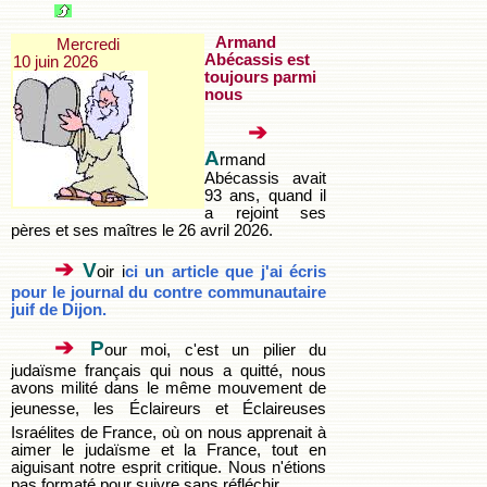
Armand
Mercredi
Abécassis est
10 juin 2026
toujours parmi
nous
➔
A
rmand
Abécassis avait
93 ans, quand il
a rejoint ses
pères et ses maîtres le 26 avril 2026.
➔
V
oir i
ci un article que j'ai écris
pour le journal du contre communautaire
juif de Dijon.
➔
P
our moi, c'est un pilier du
judaïsme français qui nous a quitté, nous
avons milité dans le même mouvement de
jeunesse, les Éclaireurs et Éclaireuses
Israélites de France, où on nous apprenait à
aimer le judaïsme et la France, tout en
aiguisant notre esprit critique. Nous n'étions
pas formaté pour suivre sans réfléchir.