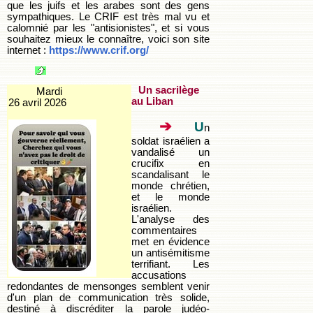
que les juifs et les arabes sont des gens
sympathiques. Le CRIF est très mal vu et
calomnié par les "antisionistes", et si vous
souhaitez mieux le connaître, voici son site
internet :
https://www.crif.org/
Un sacrilège
Mardi
au Liban
26 avril 2026
➔
U
n
soldat israélien a
vandalisé un
crucifix en
scandalisant le
monde chrétien,
et le monde
israélien.
L'analyse des
commentaires
met en évidence
un antisémitisme
terrifiant. Les
accusations
redondantes de mensonges semblent venir
d'un plan de communication très solide,
destiné à discréditer la parole judéo-