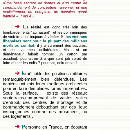
d'une base secrète de drones et d'un centre de
commandement de conception iranienne, et non
explicitement du complexe de missiles géant
baptisé « Imad 4
».
➔
L
a réalité est donc très loin des
bombardements "au hasard", et les communiqués
de victoire sont toujours à vérifier. Si
les victimes
libanaises sont pour la plupart des miliciens
morts au combat
, il y a sûrement des bavures,
et des victimes collatérales. Mais si un
déménageur faisait tomber un carton par
accident, pourrait-on dire que sont job serait de
faire chuter les colis ? pourtant, cela arrive !
➔
I
sraël cible des positions militaires
remarquablement bien défendues. Les
iraniens ont mis leurs meilleurs architectes
pour en faire des places fortes imprenables.
Sous la surface, il existe des réseaux
souterrains,comprenant de vastes salles
d'entrpôt, des centres de montage et de
commandement débouchant sur des lieux
insoupçonnés comme des mosquées, ou
des logements .
➔
P
ersonne en France, en écoutant