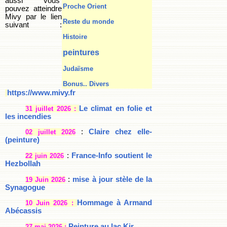
aussi vous
Proche Orient
pouvez atteindre
Mivy par le lien
Reste du monde
suivant :
Histoire
peintures
Judaïsme
Bonus.. Divers
https://www.mivy.fr
Le climat en folie et
31 juillet 2026 :
les incendies
:
Claire chez elle-
02 juillet 2026
(peinture)
:
France-Info soutient le
22 juin 2026
Hezbollah
:
mise à jour stèle de la
19 Juin 2026
Synagogue
Hommage à Armand
10 Juin 2026 :
Abécassis
Peinture au lac Kir
27 mai 2026 :