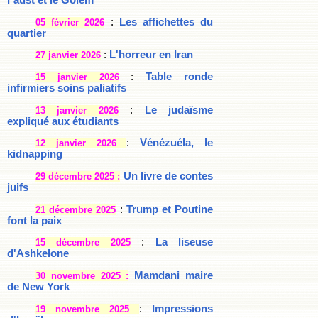
Faust et le Golem
:
Les affichettes du
05 février 2026
quartier
:
L'horreur en Iran
27 janvier 2026
:
Table ronde
15 janvier 2026
infirmiers soins paliatifs
:
Le judaïsme
13 janvier 2026
expliqué aux étudiants
:
Vénézuéla, le
12 janvier 2026
kidnapping
Un livre de contes
29 décembre 2025 :
juifs
:
Trump et Poutine
21 décembre 2025
font la paix
:
La liseuse
15 décembre 2025
d'Ashkelone
Mamdani maire
30 novembre 2025 :
de New York
:
Impressions
19 novembre 2025